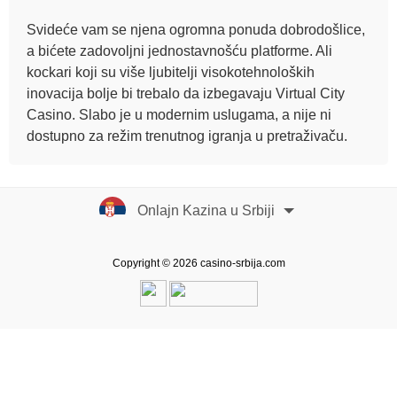
Svideće vam se njena ogromna ponuda dobrodošlice,
a bićete zadovoljni jednostavnošću platforme. Ali
kockari koji su više ljubitelji visokotehnoloških
inovacija bolje bi trebalo da izbegavaju Virtual City
Casino. Slabo je u modernim uslugama, a nije ni
dostupno za režim trenutnog igranja u pretraživaču.
Onlajn Kazina u Srbiji
Copyright © 2026 casino-srbija.com