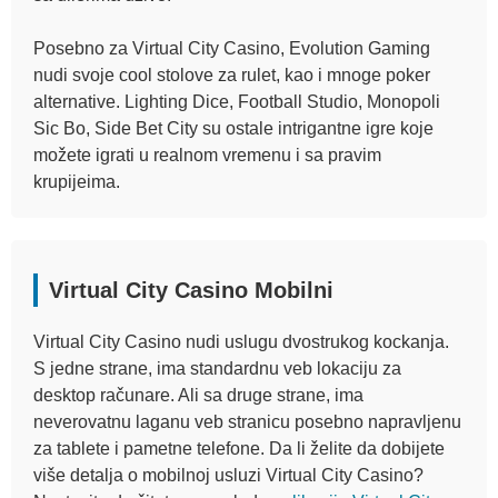
Posebno za Virtual City Casino, Evolution Gaming
nudi svoje cool stolove za rulet, kao i mnoge poker
alternative. Lighting Dice, Football Studio, Monopoli
Sic Bo, Side Bet City su ostale intrigantne igre koje
možete igrati u realnom vremenu i sa pravim
krupijeima.
Virtual City Casino Mobilni
Virtual City Casino nudi uslugu dvostrukog kockanja.
S jedne strane, ima standardnu veb lokaciju za
desktop računare. Ali sa druge strane, ima
neverovatnu laganu veb stranicu posebno napravljenu
za tablete i pametne telefone. Da li želite da dobijete
više detalja o mobilnoj usluzi Virtual City Casino?