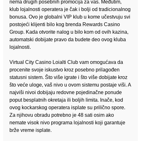
nema drugih posebnih promocija za vas. Međutim,
klub lojalnosti operatera je čak i bolji od tradicionalnog
bonusa. Ovo je globalni VIP klub u kome učestvuju svi
postojeći klijenti bilo kog brenda Rewards Casino
Group. Kada otvorite nalog u bilo kom od ovih kazina,
automatski dobijate pravo da budete deo ovog kluba
lojalnosti.
Virtual City Casino Loialti Club vam omogućava da
procenite svoje iskustvo kroz posebno prilagođen
statusni sistem. Što više igrate i što više dobijate kroz
što veće uloge, vaš nivo u ovom sistemu postaje viši. A
najviši nivoi dobijaju redovne pojedinačne ponude
poput besplatnih okretaja ili boljih limita. Inače, kod
ovog kockarskog operatera isplate su prilično spore.
Za njihovu obradu potrebno je 48 sati osim ako
nemate visok nivo programa lojalnosti koji garantuje
brže vreme isplate.