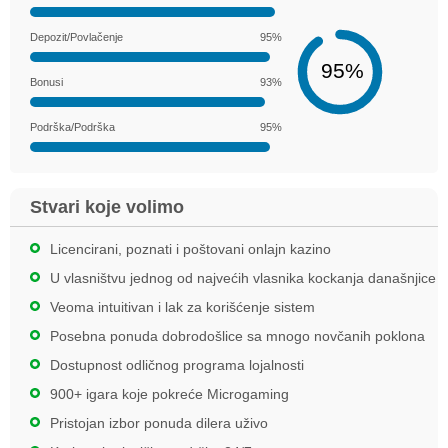
Depozit/Povlačenje
95%
95%
Bonusi
93%
Podrška/Podrška
95%
Stvari koje volimo
Licencirani, poznati i poštovani onlajn kazino
U vlasništvu jednog od najvećih vlasnika kockanja današnjice
Veoma intuitivan i lak za korišćenje sistem
Posebna ponuda dobrodošlice sa mnogo novčanih poklona
Dostupnost odličnog programa lojalnosti
900+ igara koje pokreće Microgaming
Pristojan izbor ponuda dilera uživo