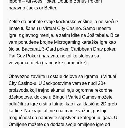
lepom – All Aces Poker, Double Bonus Poker i
naravno Jacks or Better.
Želite da probate svoje kockarske veštine, a ne sreću?
Imate tu šansu u Virtual City Casino. Samo unesite
Igre iz glavnog menija, a zatim idite na Još tabela. Biće
vam ponuđene brojne Microgaming kartaške igre kao
što su Baccarat, 3-Card poker, Caribbean Drav poker,
Pai Gov Poker i naravno, nekoliko stolova sa
verzijama ruleta (francuske i američke).
Obavezno zavirite u ostale delove sa igrama u Virtual
City Casino-u. U Jackpotovima vam se nudi 20+
proizvoda koji trajno akumuliraju ogromne rekordne
džekpotove, dok se u Bingo i Varieti Games možete
odlučiti za igre u stilu lutrije, kao i za klasične 2D greb
kartice. Na kraju, ali ne i najmanje važno, postoji
mogućnost da napravite sopstvenu kategoriju igara. U
Omiljene možete da dodate svoje omiljene igre od