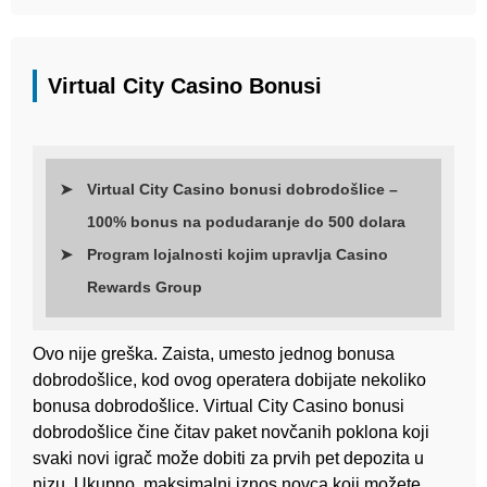
Virtual City Casino Bonusi
Virtual City Casino bonusi dobrodošlice –
100% bonus na podudaranje do 500 dolara
Program lojalnosti kojim upravlja Casino
Rewards Group
Ovo nije greška. Zaista, umesto jednog bonusa
dobrodošlice, kod ovog operatera dobijate nekoliko
bonusa dobrodošlice. Virtual City Casino bonusi
dobrodošlice čine čitav paket novčanih poklona koji
svaki novi igrač može dobiti za prvih pet depozita u
nizu. Ukupno, maksimalni iznos novca koji možete