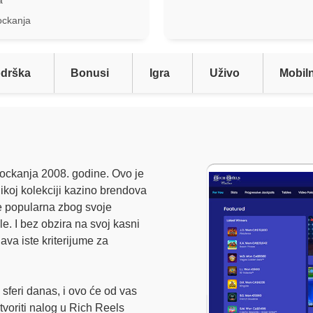
a
ockanja
drška
Bonusi
Igra
Uživo
Mobiln
kockanja 2008. godine. Ovo je
likoj kolekciji kazino brendova
e popularna zbog svoje
e. I bez obzira na svoj kasni
va iste kriterijume za
sferi danas, i ovo će od vas
otvoriti nalog u Rich Reels