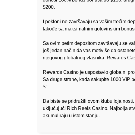
$200.
I pokloni ne završavaju sa vašim trećim de
takođe sa maksimalnim gotovinskim bonuso
Sa ovim petim depozitom završavaju se vaš
još jedan način da vas motiviše da ostanete
njegovog globalnog vlasnika, Rewards Cas
Rewards Casino je uspostavio globalni progr
Sa druge strane, kada sakupite 1000 VIP po
$1.
Da biste se pridružili ovom klubu lojalnosti
uključujući Rich Reels Casino. Najbolja s
akumuliraju u istom stanju.