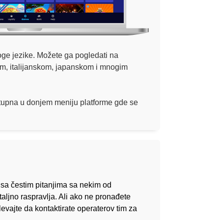
ge jezike. Možete ga pogledati na
, italijanskom, japanskom i mnogim
stupna u donjem meniju platforme gde se
 sa čestim pitanjima sa nekim od
taljno raspravlja. Ali ako ne pronađete
evajte da kontaktirate operaterov tim za