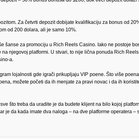
pozitom. Za četvrti depozit dobijate kvalifikaciju za bonus od 2
m od 200 dolara, ali je samo 10%.
e šanse za promociju u Rich Reels Casino. Iako ne postoje bon
 na njegovoj platformi. U stvari, to nije lična ponuda Rich Reel
ino-a.
am lojalnosti gde igrači prikupljaju VIP poene. Što više poena d
ena, možete početi da ih menjate za pravi novac i da ih koristi
, sve što treba da uradite je da budete klijent na bilo kojoj pla
tvar je da kada imate dva naloga – na dve platforme operatera –