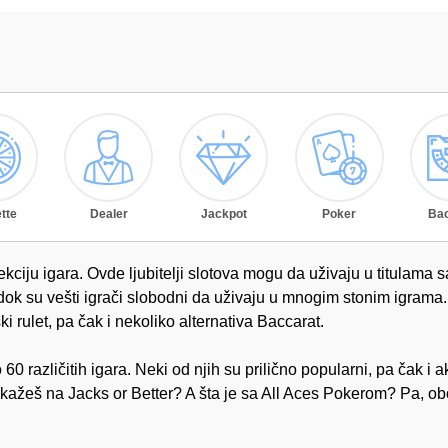
tte
Dealer
Jackpot
Poker
Bac
ciju igara. Ovde ljubitelji slotova mogu da uživaju u titulama
, dok su vešti igrači slobodni da uživaju u mnogim stonim igrama.
i rulet, pa čak i nekoliko alternativa Baccarat.
0 različitih igara. Neki od njih su prilično popularni, pa čak i
a kažeš na Jacks or Better? A šta je sa All Aces Pokerom? Pa, o