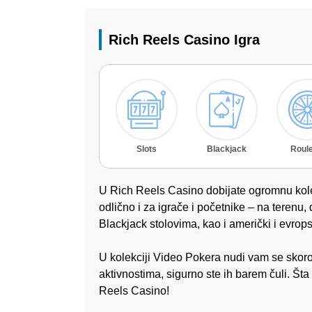
Rich Reels Casino Igra
Slots
Blackjack
Roule
U Rich Reels Casino dobijate ogromnu kolek
odlično i za igrače i početnike – na terenu
Blackjack stolovima, kao i američki i evropsk
U kolekciji Video Pokera nudi vam se skoro 6
aktivnostima, sigurno ste ih barem čuli. Št
Reels Casino!