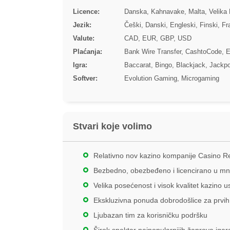
Licence:
Danska, Kahnavake, Malta, Velika B
Jezik:
Češki, Danski, Engleski, Finski, Fra
Korejski, Mađarski, Nemački, Norveš
Valute:
CAD, EUR, GBP, USD
Turski
Plaćanja:
Bank Wire Transfer, CashtoCode, Ec
Inovaplay, Instadebit, Interac, JCB
Igra:
Baccarat, Bingo, Blackjack, Jackpo
Muchbetter, Multibanco, Neosurf, Ne
Softver:
Evolution Gaming, Microgaming
Stvari koje volimo
Relativno nov kazino kompanije Casino 
Bezbedno, obezbeđeno i licencirano u mn
Velika posećenost i visok kvalitet kazino u
Ekskluzivna ponuda dobrodošlice za prvih
Ljubazan tim za korisničku podršku