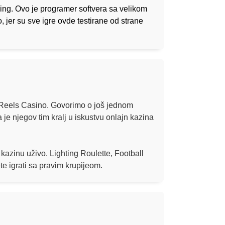
ing. Ovo je programer softvera sa velikom
 jer su sve igre ovde testirane od strane
h Reels Casino. Govorimo o još jednom
 je njegov tim kralj u iskustvu onlajn kazina
azinu uživo. Lighting Roulette, Football
 igrati sa pravim krupijeom.