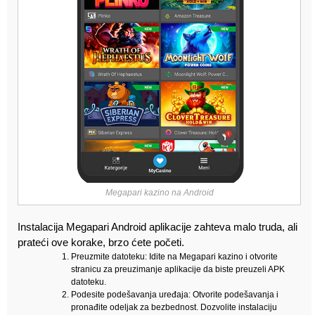
Megapari kazino na Android
Instalacija Megapari Android aplikacije zahteva malo truda, ali
prateći ove korake, brzo ćete početi.
Preuzmite datoteku: Idite na Megapari kazino i otvorite
stranicu za preuzimanje aplikacije da biste preuzeli APK
datoteku.
Podesite podešavanja uređaja: Otvorite podešavanja i
pronađite odeljak za bezbednost. Dozvolite instalaciju