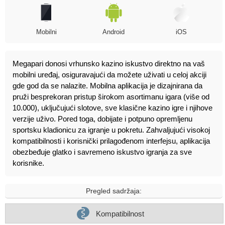
Mobilni
Android
iOS
Megapari donosi vrhunsko kazino iskustvo direktno na vaš
mobilni uređaj, osiguravajući da možete uživati u celoj akciji
gde god da se nalazite. Mobilna aplikacija je dizajnirana da
pruži besprekoran pristup širokom asortimanu igara (više od
10.000), uključujući slotove, sve klasične kazino igre i njihove
verzije uživo. Pored toga, dobijate i potpuno opremljenu
sportsku kladionicu za igranje u pokretu. Zahvaljujući visokoj
kompatibilnosti i korisnički prilagođenom interfejsu, aplikacija
obezbeđuje glatko i savremeno iskustvo igranja za sve
korisnike.
Pregled sadržaja:
Kompatibilnost