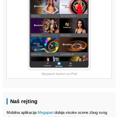
Megapari kazino na iPad
Naš rejting
Mobilna aplikacija
Megapari
dobija visoke ocene zbog svog