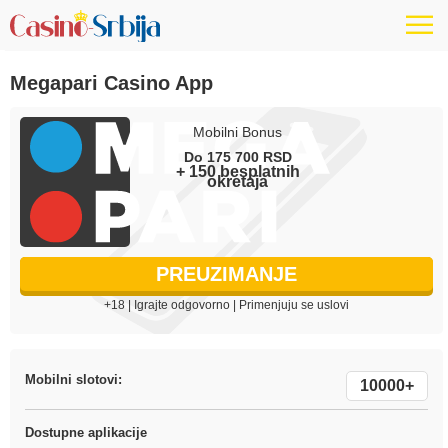
Megapari Casino App
Mobilni Bonus
Do 175 700 RSD
+ 150 besplatnih
okretaja
PREUZIMANJE
+18 | Igrajte odgovorno | Primenjuju se uslovi
Mobilni slotovi:
10000+
Dostupne aplikacije