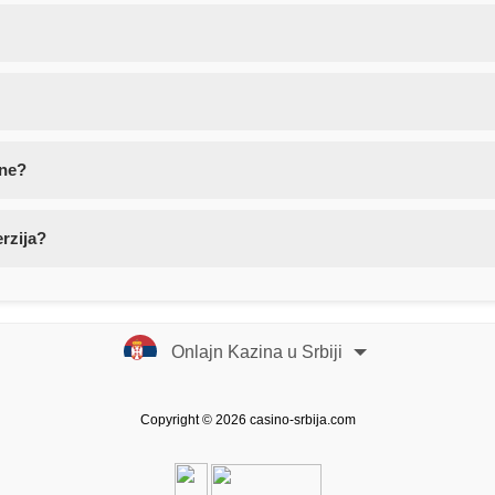
one?
rzija?
Onlajn Kazina u Srbiji
Copyright © 2026 casino-srbija.com