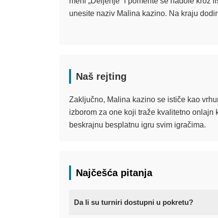
meni „Deljenje“ i pomerite se nadole kroz li
unesite naziv Malina kazino. Na kraju dodirn
Naš rejting
Zaključno, Malina kazino se ističe kao vrh
izborom za one koji traže kvalitetno onlajn
beskrajnu besplatnu igru svim igračima.
Najčešća pitanja
Da li su turniri dostupni u pokretu?