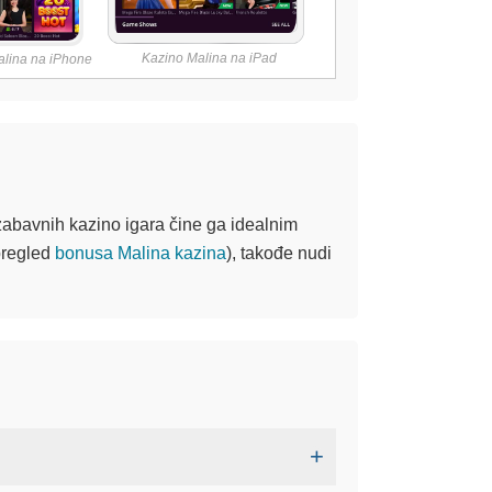
Kazino Malina na iPad
alina na iPhone
 zabavnih kazino igara čine ga idealnim
 pregled
bonusa Malina kazina
), takođe nudi