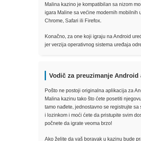
Malina kazino je kompatibilan sa nizom mobi
igara Maline sa većine modernih mobilnih ur
Chrome, Safari ili Firefox.
Konačno, za one koji igraju na Android ure
jer verzija operativnog sistema uređaja odr
Vodič za preuzimanje Android 
Pošto ne postoji originalna aplikacija za An
Malina kazinu tako što ćete posetiti njegov
tamo nađete, jednostavno se registrujte sa
i lozinkom i moći ćete da pristupite svim d
počnete da igrate veoma brzo!
Ako želite da vaš boravak u kazinu bude prakt