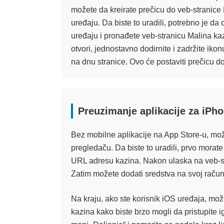
možete da kreirate prečicu do veb-stranic
uređaju. Da biste to uradili, potrebno je da
uređaju i pronađete veb-stranicu Malina ka
otvori, jednostavno dodirnite i zadržite iko
na dnu stranice. Ovo će postaviti prečicu 
Preuzimanje aplikacije za iPho
Bez mobilne aplikacije na App Store-u, mož
pregledaču. Da biste to uradili, prvo morate
URL adresu kazina. Nakon ulaska na veb-sajt,
Zatim možete dodati sredstva na svoj račun i
Na kraju, ako ste korisnik iOS uređaja, mož
kazina kako biste brzo mogli da pristupite ig